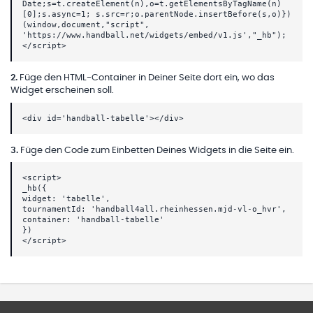
Date;s=t.createElement(n),o=t.getElementsByTagName(n)
[0];s.async=1; s.src=r;o.parentNode.insertBefore(s,o)})
(window,document,"script",
'https://www.handball.net/widgets/embed/v1.js',"_hb");
</script>
2
.
Füge den HTML-Container in Deiner Seite dort ein, wo das
Widget erscheinen soll.
<div id='handball-tabelle'></div>
3
.
Füge den Code zum Einbetten Deines Widgets in die Seite ein.
<script>
_hb({
widget: 'tabelle',
tournamentId: 'handball4all.rheinhessen.mjd-vl-o_hvr',
container: 'handball-tabelle'
})
</script>