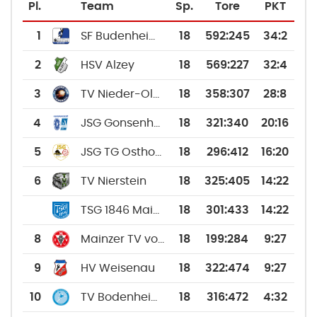
Pl.
Team
Sp.
Tore
PKT
1
SF Budenheim 2
18
592
:
245
34:2
2
HSV Alzey
18
569
:
227
32:4
3
TV Nieder-Olm 2
18
358
:
307
28:8
4
JSG Gonsenheim/TSV Schott
18
321
:
340
20:16
5
JSG TG Osthofen/HSG Worms 2
18
296
:
412
16:20
6
TV Nierstein
18
325
:
405
14:22
TSG 1846 Mainz-Bretzenheim 3
18
301
:
433
14:22
8
Mainzer TV von 1817
18
199
:
284
9:27
9
HV Weisenau
18
322
:
474
9:27
10
TV Bodenheim 2
18
316
:
472
4:32