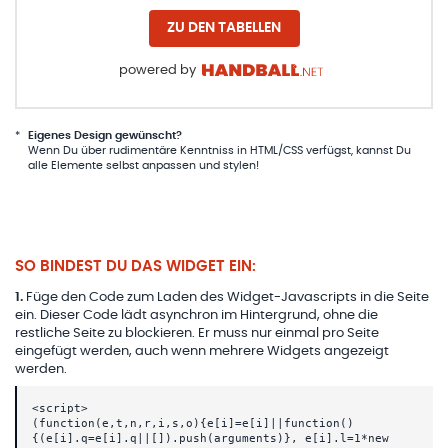
ZU DEN TABELLEN
powered by
*
Eigenes Design gewünscht?
Wenn Du über rudimentäre Kenntniss in HTML/CSS verfügst, kannst Du
alle Elemente selbst anpassen und stylen!
SO BINDEST DU DAS WIDGET EIN:
1
.
Füge den Code zum Laden des Widget-Javascripts in die Seite
ein. Dieser Code lädt asynchron im Hintergrund, ohne die
restliche Seite zu blockieren. Er muss nur einmal pro Seite
eingefügt werden, auch wenn mehrere Widgets angezeigt
werden.
<script>
(function(e,t,n,r,i,s,o){e[i]=e[i]||function()
{(e[i].q=e[i].q||[]).push(arguments)}, e[i].l=1*new