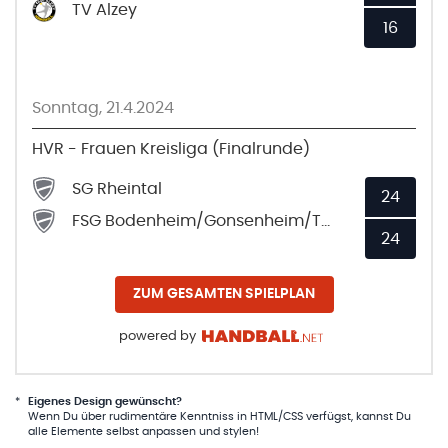
TV Alzey
16
Sonntag, 21.4.2024
HVR - Frauen Kreisliga (Finalrunde)
SG Rheintal
24
FSG Bodenheim/Gonsenheim/TSV Schott 3
24
ZUM GESAMTEN SPIELPLAN
powered by
*
Eigenes Design gewünscht?
Wenn Du über rudimentäre Kenntniss in HTML/CSS verfügst, kannst Du
alle Elemente selbst anpassen und stylen!