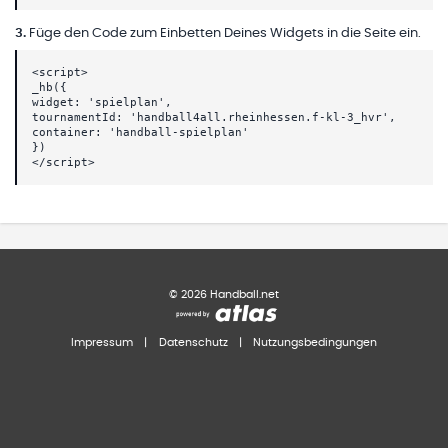
3
.
Füge den Code zum Einbetten Deines Widgets in die Seite ein.
<script>
_hb({
widget: 'spielplan',
tournamentId: 'handball4all.rheinhessen.f-kl-3_hvr',
container: 'handball-spielplan'
})
</script>
©
2026
Handball.net
Impressum
|
Datenschutz
|
Nutzungsbedingungen