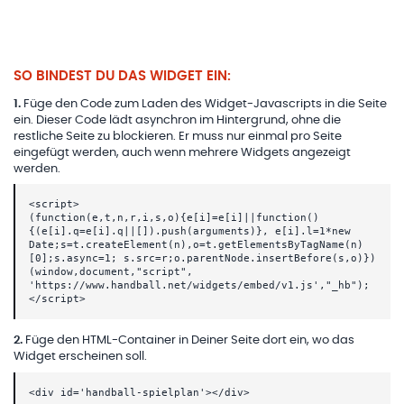
SO BINDEST DU DAS WIDGET EIN:
1
.
Füge den Code zum Laden des Widget-Javascripts in die Seite
ein. Dieser Code lädt asynchron im Hintergrund, ohne die
restliche Seite zu blockieren. Er muss nur einmal pro Seite
eingefügt werden, auch wenn mehrere Widgets angezeigt
werden.
<script>
(function(e,t,n,r,i,s,o){e[i]=e[i]||function()
{(e[i].q=e[i].q||[]).push(arguments)}, e[i].l=1*new
Date;s=t.createElement(n),o=t.getElementsByTagName(n)
[0];s.async=1; s.src=r;o.parentNode.insertBefore(s,o)})
(window,document,"script",
'https://www.handball.net/widgets/embed/v1.js',"_hb");
</script>
2
.
Füge den HTML-Container in Deiner Seite dort ein, wo das
Widget erscheinen soll.
<div id='handball-spielplan'></div>