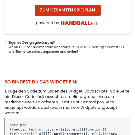
ZUM GESAMTEN SPIELPLAN
powered by
*
Eigenes Design gewünscht?
Wenn Du über rudimentäre Kenntniss in HTML/CSS verfügst, kannst Du
alle Elemente selbst anpassen und stylen!
SO BINDEST DU DAS WIDGET EIN:
1
.
Füge den Code zum Laden des Widget-Javascripts in die Seite
ein. Dieser Code lädt asynchron im Hintergrund, ohne die
restliche Seite zu blockieren. Er muss nur einmal pro Seite
eingefügt werden, auch wenn mehrere Widgets angezeigt
werden.
<script>
(function(e,t,n,r,i,s,o){e[i]=e[i]||function()
{(e[i].q=e[i].q||[]).push(arguments)}, e[i].l=1*new