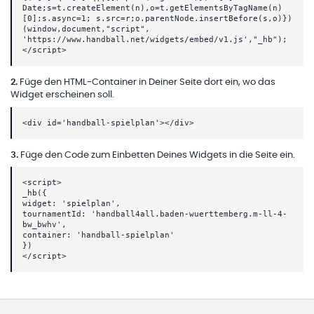
Date;s=t.createElement(n),o=t.getElementsByTagName(n)
[0];s.async=1; s.src=r;o.parentNode.insertBefore(s,o)})
(window,document,"script",
'https://www.handball.net/widgets/embed/v1.js',"_hb");
</script>
2
.
Füge den HTML-Container in Deiner Seite dort ein, wo das
Widget erscheinen soll.
<div id='handball-spielplan'></div>
3
.
Füge den Code zum Einbetten Deines Widgets in die Seite ein.
<script>
_hb({
widget: 'spielplan',
tournamentId: 'handball4all.baden-wuerttemberg.m-ll-4-
bw_bwhv',
container: 'handball-spielplan'
})
</script>