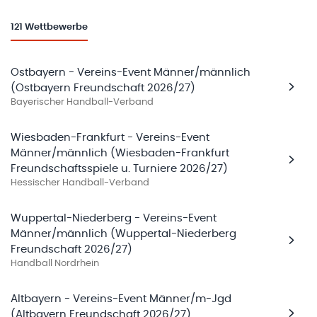
121
Wettbewerbe
Ostbayern - Vereins-Event Männer/männlich
(Ostbayern Freundschaft 2026/27)
Bayerischer Handball-Verband
Wiesbaden-Frankfurt - Vereins-Event
Männer/männlich (Wiesbaden-Frankfurt
Freundschaftsspiele u. Turniere 2026/27)
Hessischer Handball-Verband
Wuppertal-Niederberg - Vereins-Event
Männer/männlich (Wuppertal-Niederberg
Freundschaft 2026/27)
Handball Nordrhein
Altbayern - Vereins-Event Männer/m-Jgd
(Altbayern Freundschaft 2026/27)