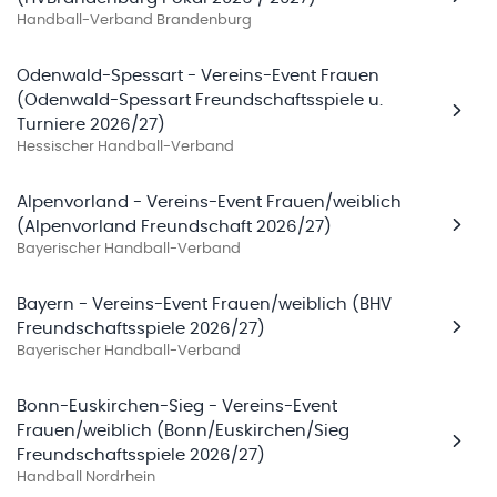
Handball-Verband Brandenburg
Odenwald-Spessart - Vereins-Event Frauen
(Odenwald-Spessart Freundschaftsspiele u.
Turniere 2026/27)
Hessischer Handball-Verband
Alpenvorland - Vereins-Event Frauen/weiblich
(Alpenvorland Freundschaft 2026/27)
Bayerischer Handball-Verband
Bayern - Vereins-Event Frauen/weiblich (BHV
Freundschaftsspiele 2026/27)
Bayerischer Handball-Verband
Bonn-Euskirchen-Sieg - Vereins-Event
Frauen/weiblich (Bonn/Euskirchen/Sieg
Freundschaftsspiele 2026/27)
Handball Nordrhein