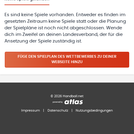
Es sind keine Spiele vorhanden. Entweder es finden im
gesetzten Zeitraum keine Spiele statt oder die Planung
der Spielpläne ist noch nicht abgeschlossen. Wende
dich im Zweifel an deinen Landesverband, der für die
Ansetzung der Spiele zuständig ist.
FÜGE DEN SPIELPLAN
DES WETTBEWERBES
ZU DEINER
WEBSEITE HINZU
©
2026
Handball.net
Impressum
|
Datenschutz
|
Nutzungsbedingungen