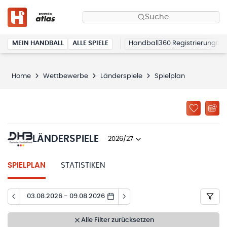
Suche
MEIN HANDBALL
ALLE SPIELE
Handball360 Registrierung
Home
Wettbewerbe
Länderspiele
Spielplan
LÄNDERSPIELE
2026/27
SPIELPLAN
STATISTIKEN
03.08.2026 - 09.08.2026
Alle Filter zurücksetzen