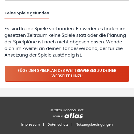
Keine
Spiele gefunden
Es sind keine Spiele vorhanden. Entweder es finden im
gesetzten Zeitraum keine Spiele statt oder die Planung
der Spielpläne ist noch nicht abgeschlossen. Wende
dich im Zweifel an deinen Landesverband, der für die
Ansetzung der Spiele zuständig ist.
FÜGE DEN SPIELPLAN
DES WETTBEWERBES
ZU DEINER
WEBSEITE HINZU
©
2026
Handball.net
Impressum
|
Datenschutz
|
Nutzungsbedingungen