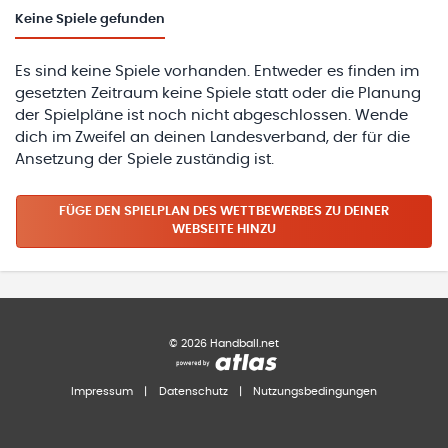
Keine
Spiele gefunden
Es sind keine Spiele vorhanden. Entweder es finden im
gesetzten Zeitraum keine Spiele statt oder die Planung
der Spielpläne ist noch nicht abgeschlossen. Wende
dich im Zweifel an deinen Landesverband, der für die
Ansetzung der Spiele zuständig ist.
FÜGE DEN SPIELPLAN
DES WETTBEWERBES
ZU DEINER
WEBSEITE HINZU
©
2026
Handball.net
Impressum
|
Datenschutz
|
Nutzungsbedingungen