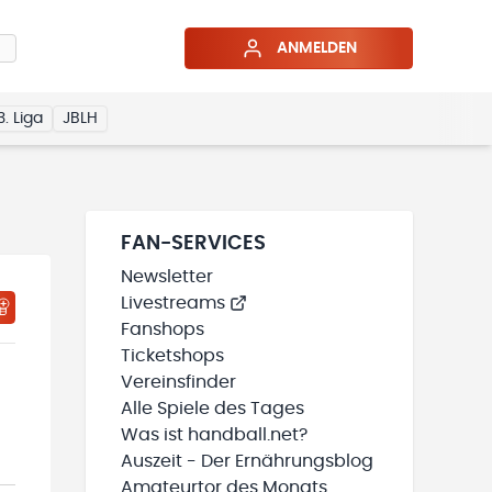
ANMELDEN
3. Liga
JBLH
FAN-SERVICES
Newsletter
Livestreams
Fanshops
Ticketshops
Vereinsfinder
Alle Spiele des Tages
Was ist handball.net?
Auszeit - Der Ernährungsblog
Amateurtor des Monats