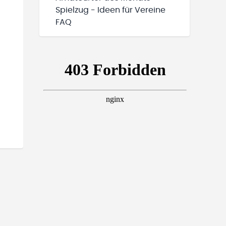
Spielzug - Ideen für Vereine
FAQ