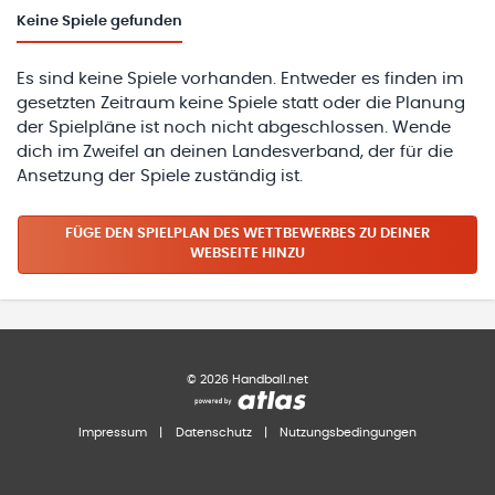
Keine
Spiele gefunden
Es sind keine Spiele vorhanden. Entweder es finden im
gesetzten Zeitraum keine Spiele statt oder die Planung
der Spielpläne ist noch nicht abgeschlossen. Wende
dich im Zweifel an deinen Landesverband, der für die
Ansetzung der Spiele zuständig ist.
FÜGE DEN SPIELPLAN
DES WETTBEWERBES
ZU DEINER
WEBSEITE HINZU
©
2026
Handball.net
Impressum
|
Datenschutz
|
Nutzungsbedingungen