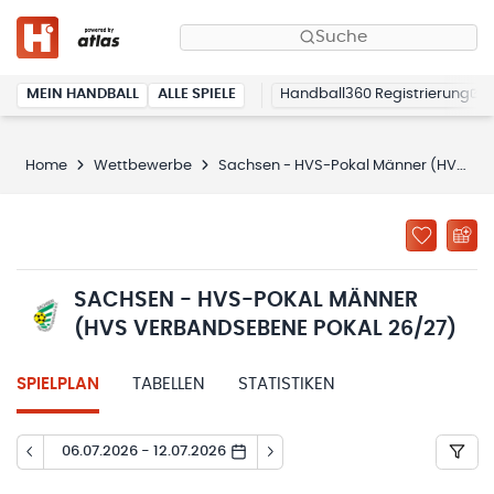
Suche
MEIN HANDBALL
ALLE SPIELE
Handball360 Registrierung
Home
Wettbewerbe
Sachsen - HVS-Pokal Männer (HVS Verbandsebene Pokal 26/27)
SACHSEN - HVS-POKAL MÄNNER
(HVS VERBANDSEBENE POKAL 26/27)
SPIELPLAN
TABELLEN
STATISTIKEN
06.07.2026 - 12.07.2026