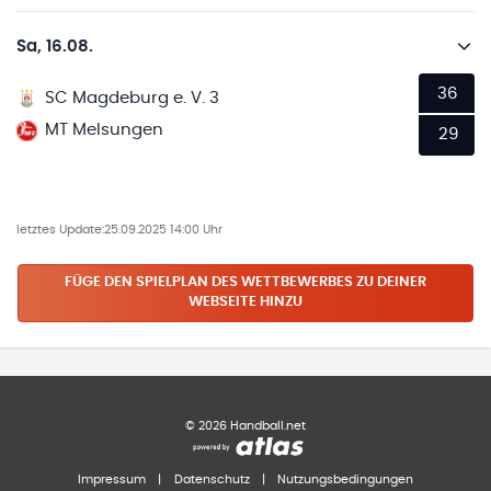
Sa, 16.08.
36
SC Magdeburg e. V. 3
MT Melsungen
29
letztes Update:
25.09.2025 14:00 Uhr
FÜGE DEN SPIELPLAN
DES WETTBEWERBES
ZU DEINER
WEBSEITE HINZU
©
2026
Handball.net
Impressum
|
Datenschutz
|
Nutzungsbedingungen