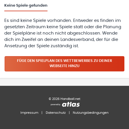
Keine
Spiele gefunden
Es sind keine Spiele vorhanden. Entweder es finden im
gesetzten Zeitraum keine Spiele statt oder die Planung
der Spielpläne ist noch nicht abgeschlossen. Wende
dich im Zweifel an deinen Landesverband, der für die
Ansetzung der Spiele zuständig ist.
FÜGE DEN SPIELPLAN
DES WETTBEWERBES
ZU DEINER
WEBSEITE HINZU
©
2026
Handball.net
Impressum
|
Datenschutz
|
Nutzungsbedingungen