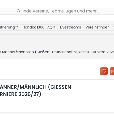
Finde Vereine, Teams, Ligen und mehr…
trierung
Handball360 FAQ
Livestreams
Vereinsfinder
 Männer/männlich (Gießen Freundschaftsspiele u. Turniere 2026/27
ÄNNER/MÄNNLICH (GIESSEN FR
IERE 2026/27)