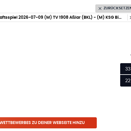
ZURÜCKSETZE
Freundschaftsspiel 2026-07-09 (M) TV 1908 Aßlar (BKL) - (M) KSG Bieber (BKL)
33
22
 WETTBEWERBES
ZU DEINER WEBSEITE HINZU