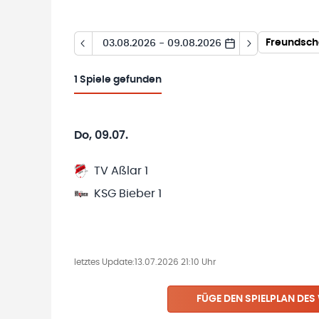
03.08.2026 - 09.08.2026
1
Spiele gefunden
Do, 09.07.
TV Aßlar 1
KSG Bieber 1
letztes Update:
13.07.2026 21:10 Uhr
FÜGE DEN SPIELPLAN
DES