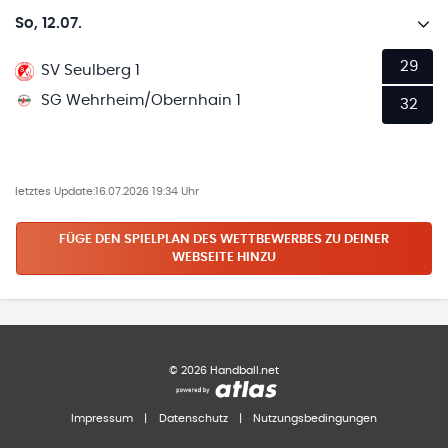
So, 12.07.
29
SV Seulberg 1
SG Wehrheim/Obernhain 1
32
letztes Update:
16.07.2026 19:34 Uhr
FÜGE DEN SPIELPLAN
DES WETTBEWERBES
ZU DEINER
WEBSEITE HINZU
©
2026
Handball.net
Impressum
|
Datenschutz
|
Nutzungsbedingungen