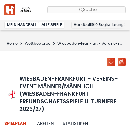
Suche
MEIN HANDBALL
ALLE SPIELE
Handball360 Registrierung
Home
Wettbewerbe
Wiesbaden-Frankfurt - Vereins-Event Männer/männlich (Wiesbaden-Frankfurt Freundschaftsspiele u. Turniere 2026/27)
WIESBADEN-FRANKFURT - VEREINS-
EVENT MÄNNER/MÄNNLICH
(WIESBADEN-FRANKFURT
FREUNDSCHAFTSSPIELE U. TURNIERE
2026/27)
SPIELPLAN
TABELLEN
STATISTIKEN