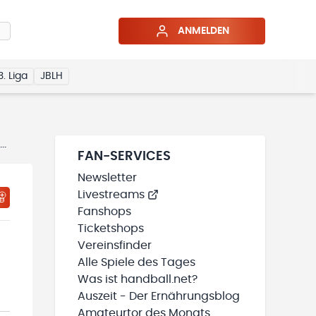
ANMELDEN
3. Liga
JBLH
FAN-SERVICES
Newsletter
Livestreams
Fanshops
Ticketshops
Vereinsfinder
Alle Spiele des Tages
Was ist handball.net?
Auszeit - Der Ernährungsblog
Amateurtor des Monats