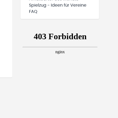
Spielzug - Ideen für Vereine
FAQ