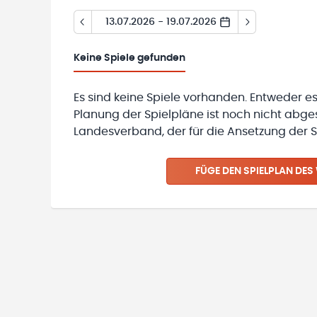
13.07.2026 - 19.07.2026
Keine
Spiele gefunden
Es sind keine Spiele vorhanden. Entweder es
Planung der Spielpläne ist noch nicht abg
Landesverband, der für die Ansetzung der Sp
FÜGE DEN SPIELPLAN
DES