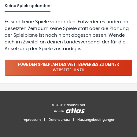
Keine
Spiele gefunden
Es sind keine Spiele vorhanden. Entweder es finden im
gesetzten Zeitraum keine Spiele statt oder die Planung
der Spielpläne ist noch nicht abgeschlossen. Wende
dich im Zweifel an deinen Landesverband, der für die
Ansetzung der Spiele zuständig ist.
FÜGE DEN SPIELPLAN
DES WETTBEWERBES
ZU DEINER
WEBSEITE HINZU
©
2026
Handball.net
Impressum
|
Datenschutz
|
Nutzungsbedingungen