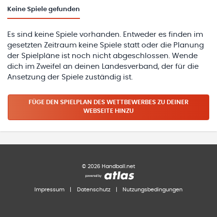
Keine
Spiele gefunden
Es sind keine Spiele vorhanden. Entweder es finden im
gesetzten Zeitraum keine Spiele statt oder die Planung
der Spielpläne ist noch nicht abgeschlossen. Wende
dich im Zweifel an deinen Landesverband, der für die
Ansetzung der Spiele zuständig ist.
FÜGE DEN SPIELPLAN
DES WETTBEWERBES
ZU DEINER
WEBSEITE HINZU
©
2026
Handball.net
Impressum
|
Datenschutz
|
Nutzungsbedingungen