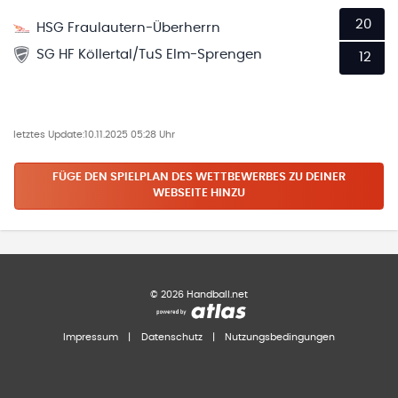
20
HSG Fraulautern-Überherrn
SG HF Köllertal/TuS Elm-Sprengen
12
letztes Update:
10.11.2025 05:28 Uhr
FÜGE DEN SPIELPLAN
DES WETTBEWERBES
ZU DEINER
WEBSEITE HINZU
©
2026
Handball.net
Impressum
|
Datenschutz
|
Nutzungsbedingungen