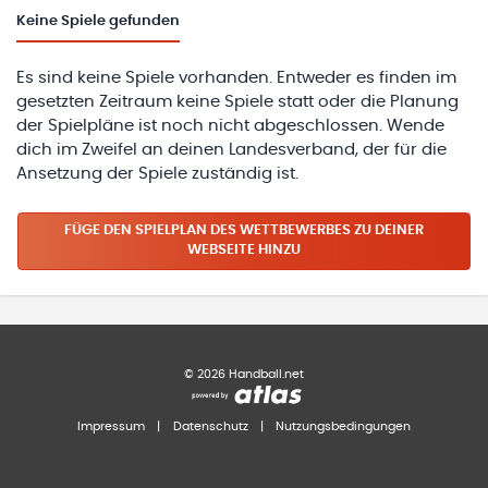
Keine
Spiele gefunden
Es sind keine Spiele vorhanden. Entweder es finden im
gesetzten Zeitraum keine Spiele statt oder die Planung
der Spielpläne ist noch nicht abgeschlossen. Wende
dich im Zweifel an deinen Landesverband, der für die
Ansetzung der Spiele zuständig ist.
FÜGE DEN SPIELPLAN
DES WETTBEWERBES
ZU DEINER
WEBSEITE HINZU
©
2026
Handball.net
Impressum
|
Datenschutz
|
Nutzungsbedingungen