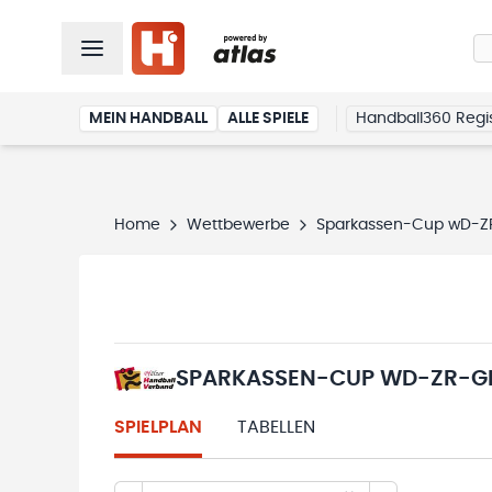
MEIN HANDBALL
ALLE SPIELE
Handball360 Regis
Home
Wettbewerbe
Sparkassen-Cup wD-Z
SPARKASSEN-CUP WD-ZR-G
SPIELPLAN
TABELLEN