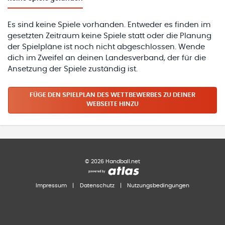
Es sind keine Spiele vorhanden. Entweder es finden im
gesetzten Zeitraum keine Spiele statt oder die Planung
der Spielpläne ist noch nicht abgeschlossen. Wende
dich im Zweifel an deinen Landesverband, der für die
Ansetzung der Spiele zuständig ist.
FÜGE DEN SPIELPLAN
DES WETTBEWERBES
ZU DEINER
WEBSEITE HINZU
©
2026
Handball.net
Impressum
|
Datenschutz
|
Nutzungsbedingungen