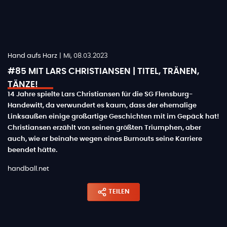
Hand aufs Harz
|
Mi, 08.03.2023
#85 MIT LARS CHRISTIANSEN | TITEL, TRÄNEN,
TÄNZE!
14 Jahre spielte Lars Christiansen für die SG Flensburg-
Handewitt, da verwundert es kaum, dass der ehemalige
Linksaußen einige großartige Geschichten mit im Gepäck hat!
Christiansen erzählt von seinen größten Triumphen, aber
auch, wie er beinahe wegen eines Burnouts seine Karriere
beendet hätte.
handball.net
TEILEN