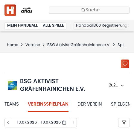
Suche
MEIN HANDBALL
ALLE SPIELE
Handball360 Registrierung
Home
Vereine
BSG Aktivist Gräfenhainichen e.V.
Spielplan
BSG AKTIVIST
2026/27
GRÄFENHAINICHEN E.V.
TEAMS
VEREINSSPIELPLAN
DER VEREIN
SPIELGEM
13.07.2026 - 19.07.2026