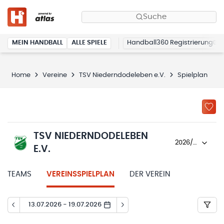
Suche
MEIN HANDBALL
ALLE SPIELE
Handball360 Registrierung
Home
Vereine
TSV Niederndodeleben e.V.
Spielplan
TSV NIEDERNDODELEBEN
2026/27
E.V.
TEAMS
VEREINSSPIELPLAN
DER VEREIN
13.07.2026 - 19.07.2026