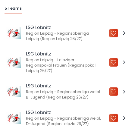
5
Teams
LSG Löbnitz
Region Leipzig - Regionsoberliga
ZU „MEINE
Leipzig (Region Leipzig 26/27)
LSG Löbnitz
Region Leipzig - Leipziger
ZU „MEINE
Regionspokal Frauen (Regionspokal
Leipzig 26/27)
LSG Löbnitz
Region Leipzig - Regionsoberliga weibl.
ZU „MEINE
B-Jugend (Region Leipzig 26/27)
LSG Löbnitz
Region Leipzig - Regionsoberliga weibl.
ZU „MEINE
D-Jugend (Region Leipzig 26/27)