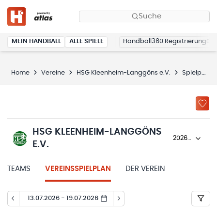
Suche
MEIN HANDBALL
ALLE SPIELE
Handball360 Registrierung
Home
Vereine
HSG Kleenheim-Langgöns e.V.
Spielplan
HSG KLEENHEIM-LANGGÖNS
2026/27
E.V.
TEAMS
VEREINSSPIELPLAN
DER VEREIN
13.07.2026 - 19.07.2026