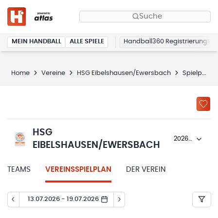
Suche
MEIN HANDBALL
ALLE SPIELE
Handball360 Registrierung
Home
Vereine
HSG Eibelshausen/Ewersbach
Spielplan
HSG
2026/27
EIBELSHAUSEN/EWERSBACH
TEAMS
VEREINSSPIELPLAN
DER VEREIN
13.07.2026 - 19.07.2026