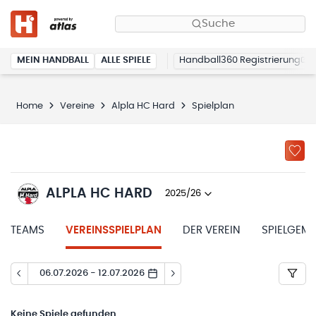
Suche
MEIN HANDBALL
ALLE SPIELE
Handball360 Registrierung
Home
Vereine
Alpla HC Hard
Spielplan
ALPLA HC HARD
2025/26
TEAMS
VEREINSSPIELPLAN
DER VEREIN
SPIELGEM
06.07.2026 - 12.07.2026
Keine
Spiele gefunden