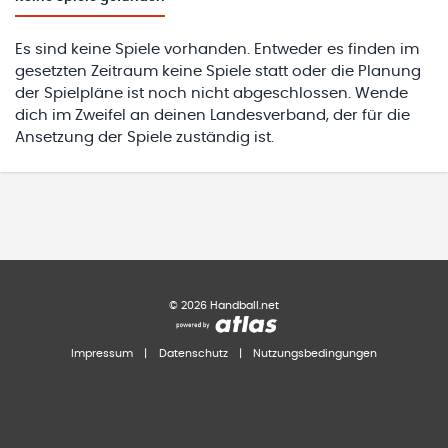
Es sind keine Spiele vorhanden. Entweder es finden im
gesetzten Zeitraum keine Spiele statt oder die Planung
der Spielpläne ist noch nicht abgeschlossen. Wende
dich im Zweifel an deinen Landesverband, der für die
Ansetzung der Spiele zuständig ist.
©
2026
Handball.net
Impressum
|
Datenschutz
|
Nutzungsbedingungen