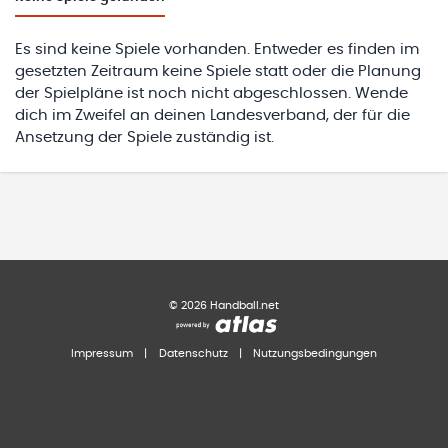
Es sind keine Spiele vorhanden. Entweder es finden im
gesetzten Zeitraum keine Spiele statt oder die Planung
der Spielpläne ist noch nicht abgeschlossen. Wende
dich im Zweifel an deinen Landesverband, der für die
Ansetzung der Spiele zuständig ist.
©
2026
Handball.net
Impressum
|
Datenschutz
|
Nutzungsbedingungen