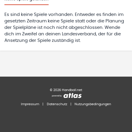
Es sind keine Spiele vorhanden. Entweder es finden im
gesetzten Zeitraum keine Spiele statt oder die Planung
der Spielpläne ist noch nicht abgeschlossen. Wende
dich im Zweifel an deinen Landesverband, der für die
Ansetzung der Spiele zuständig ist.
©
2026
Handball.net
Impressum
|
Datenschutz
|
Nutzungsbedingungen