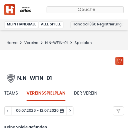
Suche
MEIN HANDBALL
ALLE SPIELE
Handball360 Registrierung
Home
Vereine
N.N-WFIN-01
Spielplan
N.N-WFIN-01
TEAMS
VEREINSSPIELPLAN
DER VEREIN
06.07.2026 - 12.07.2026
Keine
Spiele gefunden