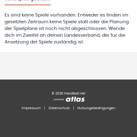
Es sind keine Spiele vorhanden. Entweder es finden im
gesetzten Zeitraum keine Spiele statt oder die Planung
der Spielpläne ist noch nicht abgeschlossen. Wende
dich im Zweifel an deinen Landesverband, der für die
Ansetzung der Spiele zuständig ist.
©
2026
Handball.net
Impressum
|
Datenschutz
|
Nutzungsbedingungen