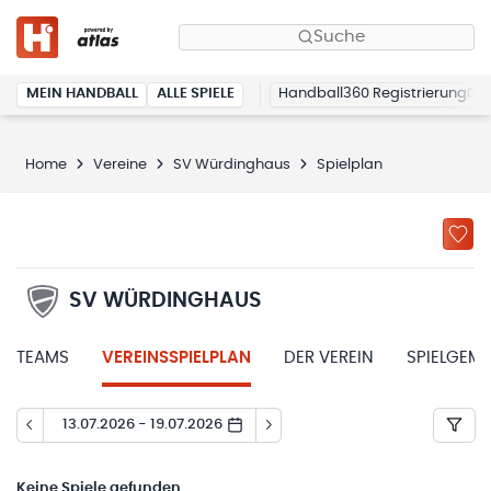
Suche
MEIN HANDBALL
ALLE SPIELE
Handball360 Registrierung
Home
Vereine
SV Würdinghaus
Spielplan
SV WÜRDINGHAUS
TEAMS
VEREINSSPIELPLAN
DER VEREIN
SPIELGEM
13.07.2026 - 19.07.2026
Keine
Spiele gefunden