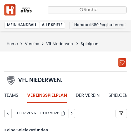
Suche
MEIN HANDBALL
ALLE SPIELE
Handball360 Registrierung
Home
Vereine
VfL Niederwen.
Spielplan
VFL NIEDERWEN.
TEAMS
VEREINSSPIELPLAN
DER VEREIN
SPIELGEM
13.07.2026 - 19.07.2026
Keine
Spiele gefunden