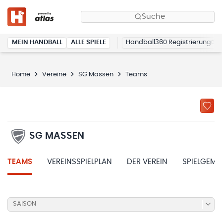
Suche
MEIN HANDBALL
ALLE SPIELE
Handball360 Registrierung
Home
Vereine
SG Massen
Teams
SG MASSEN
TEAMS
VEREINSSPIELPLAN
DER VEREIN
SPIELGEME
SAISON