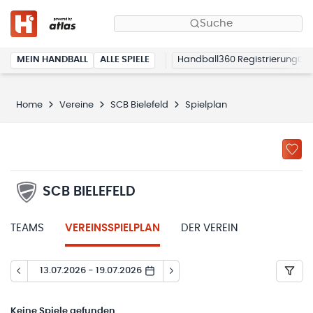
Suche
MEIN HANDBALL
ALLE SPIELE
Handball360 Registrierung
Home
Vereine
SCB Bielefeld
Spielplan
SCB BIELEFELD
TEAMS
VEREINSSPIELPLAN
DER VEREIN
13.07.2026 - 19.07.2026
Keine
Spiele gefunden