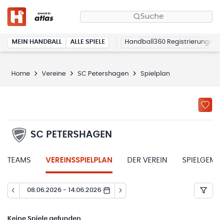
Suche
MEIN HANDBALL
ALLE SPIELE
Handball360 Registrierung
Home
Vereine
SC Petershagen
Spielplan
SC PETERSHAGEN
TEAMS
VEREINSSPIELPLAN
DER VEREIN
SPIELGEM
08.06.2026 - 14.06.2026
Keine
Spiele gefunden