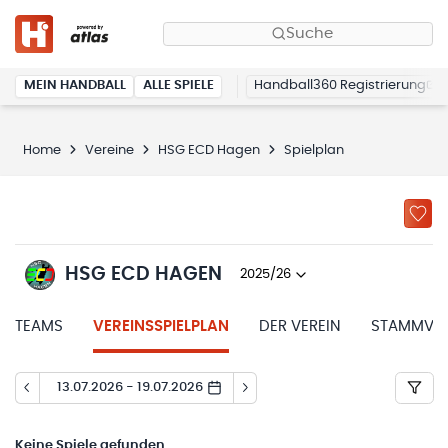
Suche
MEIN HANDBALL
ALLE SPIELE
Handball360 Registrierung
Home
Vereine
HSG ECD Hagen
Spielplan
HSG ECD HAGEN
2025/26
TEAMS
VEREINSSPIELPLAN
DER VEREIN
STAMMVER
13.07.2026 - 19.07.2026
Keine
Spiele gefunden