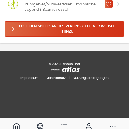
Ruhrgebiet/Südwestfalen - männliche
ZU „MEINE
Jugend E Bezirksklasse1
FÜGE DEN SPIELPLAN DES VEREINS ZU DEINER WEBSITE
HINZU
©
2026
Handball.net
Impressum
|
Datenschutz
|
Nutzungsbedingungen