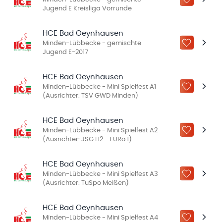
ZU „MEINE
Jugend E Kreisliga Vorrunde
HCE Bad Oeynhausen
Minden-Lübbecke - gemischte
ZU „MEINE
Jugend E-2017
HCE Bad Oeynhausen
Minden-Lübbecke - Mini Spielfest A1
ZU „MEINE
(Ausrichter: TSV GWD Minden)
HCE Bad Oeynhausen
Minden-Lübbecke - Mini Spielfest A2
ZU „MEINE
(Ausrichter: JSG H2 - EURo 1)
HCE Bad Oeynhausen
Minden-Lübbecke - Mini Spielfest A3
ZU „MEINE
(Ausrichter: TuSpo Meißen)
HCE Bad Oeynhausen
Minden-Lübbecke - Mini Spielfest A4
ZU „MEINE