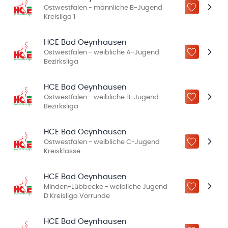
Ostwestfalen - männliche B-Jugend
ZU „MEINE
Kreisliga 1
HCE Bad Oeynhausen
Ostwestfalen - weibliche A-Jugend
ZU „MEINE
Bezirksliga
HCE Bad Oeynhausen
Ostwestfalen - weibliche B-Jugend
ZU „MEINE
Bezirksliga
HCE Bad Oeynhausen
Ostwestfalen - weibliche C-Jugend
ZU „MEINE
Kreisklasse
HCE Bad Oeynhausen
Minden-Lübbecke - weibliche Jugend
ZU „MEINE
D Kreisliga Vorrunde
HCE Bad Oeynhausen