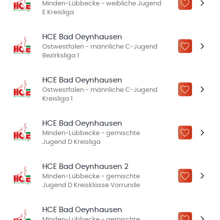
Minden-Lübbecke - weibliche Jugend
ZU „MEINE
E Kreisliga
HCE Bad Oeynhausen
Ostwestfalen - männliche C-Jugend
ZU „MEINE
Bezirksliga 1
HCE Bad Oeynhausen
Ostwestfalen - männliche C-Jugend
ZU „MEINE
Kreisliga 1
HCE Bad Oeynhausen
Minden-Lübbecke - gemischte
ZU „MEINE
Jugend D Kreisliga
HCE Bad Oeynhausen 2
Minden-Lübbecke - gemischte
ZU „MEINE
Jugend D Kreisklasse Vorrunde
HCE Bad Oeynhausen
Minden-Lübbecke - gemischte