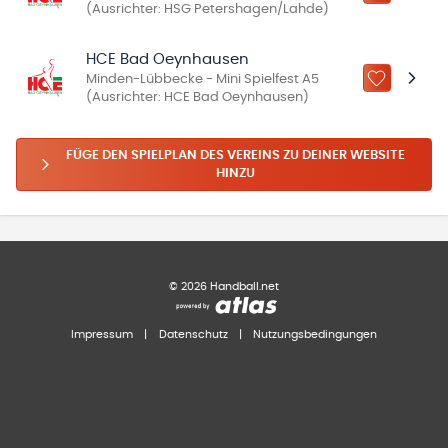
(Ausrichter: HSG Petershagen/Lahde)
HCE Bad Oeynhausen
Minden-Lübbecke - Mini Spielfest A5
ZU „MEINE
(Ausrichter: HCE Bad Oeynhausen)
FÜGE DEN SPIELPLAN DES VEREINS ZU DEINER WEBSITE
HINZU
©
2026
Handball.net
Impressum
|
Datenschutz
|
Nutzungsbedingungen