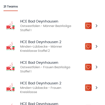
21
Teams
HCE Bad Oeynhausen
Ostwestfalen - Männer Bezirksliga
ZU „MEINE
Staffel 1
HCE Bad Oeynhausen 2
Minden-Lübbecke - Männer
ZU „MEINE
Kreisklasse Staffel 2
HCE Bad Oeynhausen
Ostwestfalen - Frauen Bezirksliga
ZU „MEINE
Staffel 1
HCE Bad Oeynhausen 2
Minden-Lübbecke - Frauen
ZU „MEINE
Kreisklasse
HCE Bad Oeynhausen