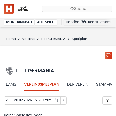
Suche
MEIN HANDBALL
ALLE SPIELE
Handball360 Registrierung
Home
Vereine
LIT T GERMANIA
Spielplan
LIT T GERMANIA
TEAMS
VEREINSSPIELPLAN
DER VEREIN
STAMMVER
20.07.2026 - 26.07.2026
Keine
Spiele gefunden