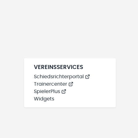
VEREINSSERVICES
Schiedsrichterportal
Trainercenter
SpielerPlus
Widgets