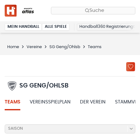
Suche
MEIN HANDBALL
ALLE SPIELE
Handball360 Registrierung
Home
Vereine
SG Geng/Ohlsb
Teams
SG GENG/OHLSB
TEAMS
VEREINSSPIELPLAN
DER VEREIN
STAMMVER
SAISON