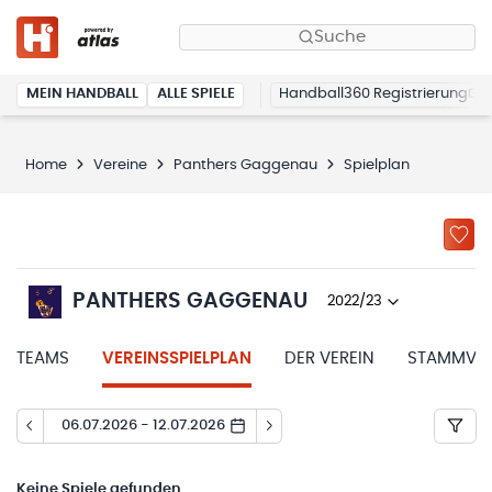
Suche
MEIN HANDBALL
ALLE SPIELE
Handball360 Registrierung
Home
Vereine
Panthers Gaggenau
Spielplan
PANTHERS GAGGENAU
2022/23
TEAMS
VEREINSSPIELPLAN
DER VEREIN
STAMMVER
06.07.2026 - 12.07.2026
Keine
Spiele gefunden