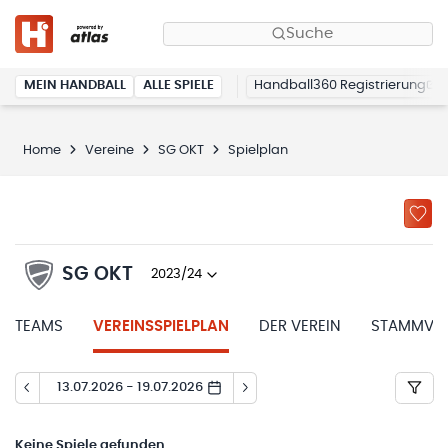
Suche
MEIN HANDBALL
ALLE SPIELE
Handball360 Registrierung
Home
Vereine
SG OKT
Spielplan
SG OKT
2023/24
TEAMS
VEREINSSPIELPLAN
DER VEREIN
STAMMVER
13.07.2026 - 19.07.2026
Keine
Spiele gefunden