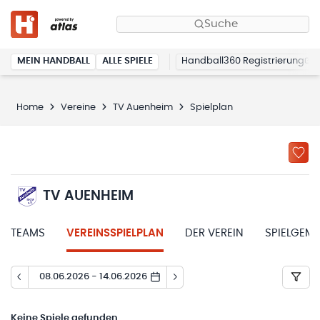
Suche
MEIN HANDBALL
ALLE SPIELE
Handball360 Registrierung
Home
Vereine
TV Auenheim
Spielplan
TV AUENHEIM
TEAMS
VEREINSSPIELPLAN
DER VEREIN
SPIELGEM
08.06.2026 - 14.06.2026
Keine
Spiele gefunden