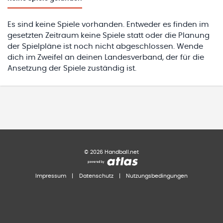
Es sind keine Spiele vorhanden. Entweder es finden im
gesetzten Zeitraum keine Spiele statt oder die Planung
der Spielpläne ist noch nicht abgeschlossen. Wende
dich im Zweifel an deinen Landesverband, der für die
Ansetzung der Spiele zuständig ist.
©
2026
Handball.net
Impressum
|
Datenschutz
|
Nutzungsbedingungen