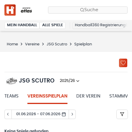
Suche
MEIN HANDBALL
ALLE SPIELE
Handball360 Registrierung
Home
Vereine
JSG Scutro
Spielplan
JSG SCUTRO
2025/26
TEAMS
VEREINSSPIELPLAN
DER VEREIN
STAMMVER
01.06.2026 - 07.06.2026
Keine
Spiele gefunden