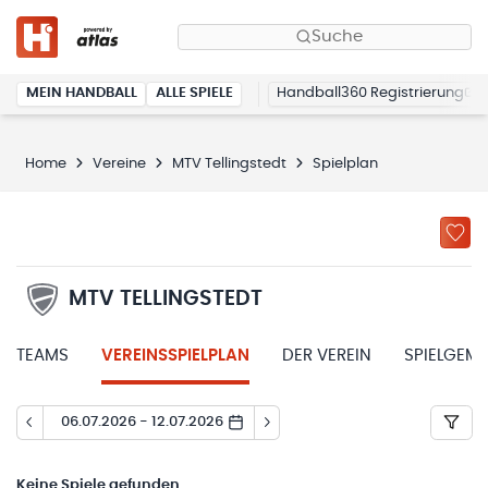
Suche
MEIN HANDBALL
ALLE SPIELE
Handball360 Registrierung
Home
Vereine
MTV Tellingstedt
Spielplan
MTV TELLINGSTEDT
TEAMS
VEREINSSPIELPLAN
DER VEREIN
SPIELGEM
06.07.2026 - 12.07.2026
Keine
Spiele gefunden