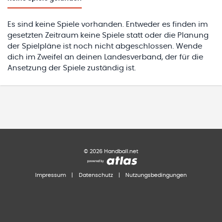
Es sind keine Spiele vorhanden. Entweder es finden im
gesetzten Zeitraum keine Spiele statt oder die Planung
der Spielpläne ist noch nicht abgeschlossen. Wende
dich im Zweifel an deinen Landesverband, der für die
Ansetzung der Spiele zuständig ist.
©
2026
Handball.net
Impressum
|
Datenschutz
|
Nutzungsbedingungen