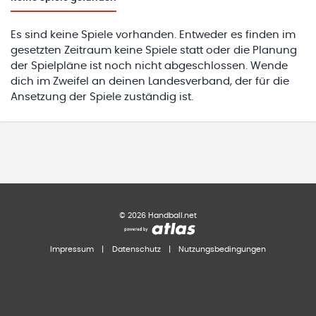
Es sind keine Spiele vorhanden. Entweder es finden im
gesetzten Zeitraum keine Spiele statt oder die Planung
der Spielpläne ist noch nicht abgeschlossen. Wende
dich im Zweifel an deinen Landesverband, der für die
Ansetzung der Spiele zuständig ist.
©
2026
Handball.net
Impressum
|
Datenschutz
|
Nutzungsbedingungen