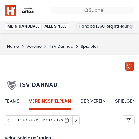
Suche
MEIN HANDBALL
ALLE SPIELE
Handball360 Registrierung
Home
Vereine
TSV Dannau
Spielplan
TSV DANNAU
TEAMS
VEREINSSPIELPLAN
DER VEREIN
SPIELGEM
13.07.2026 - 19.07.2026
Keine
Spiele gefunden